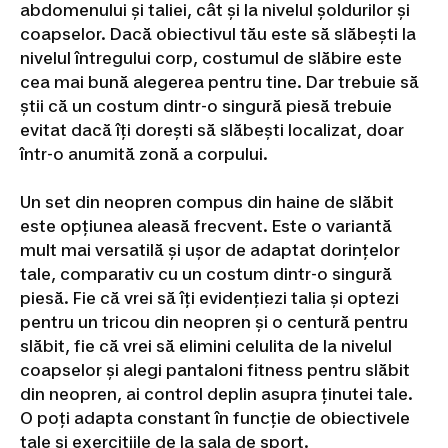
abdomenului și taliei, cât și la nivelul șoldurilor și
coapselor. Dacă obiectivul tău este să slăbești la
nivelul întregului corp, costumul de slăbire este
cea mai bună alegerea pentru tine. Dar trebuie să
știi că un costum dintr-o singură piesă trebuie
evitat dacă îți dorești să slăbești localizat, doar
într-o anumită zonă a corpului.
Un set din neopren compus din haine de slăbit
este opțiunea aleasă frecvent. Este o variantă
mult mai versatilă și ușor de adaptat dorințelor
tale, comparativ cu un costum dintr-o singură
piesă. Fie că vrei să îți evidențiezi talia și optezi
pentru un tricou din neopren și o centură pentru
slăbit, fie că vrei să elimini celulita de la nivelul
coapselor și alegi pantaloni fitness pentru slăbit
din neopren, ai control deplin asupra ținutei tale.
O poți adapta constant în funcție de obiectivele
tale și exercițiile de la sala de sport.