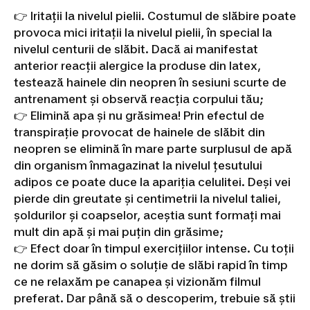
👉 Iritații la nivelul pielii. Costumul de slăbire poate
provoca mici iritații la nivelul pielii, în special la
nivelul centurii de slăbit. Dacă ai manifestat
anterior reacții alergice la produse din latex,
testează hainele din neopren în sesiuni scurte de
antrenament și observă reacția corpului tău;
👉 Elimină apa și nu grăsimea! Prin efectul de
transpirație provocat de hainele de slăbit din
neopren se elimină în mare parte surplusul de apă
din organism înmagazinat la nivelul țesutului
adipos ce poate duce la apariția celulitei. Deși vei
pierde din greutate și centimetrii la nivelul taliei,
șoldurilor și coapselor, aceștia sunt formați mai
mult din apă și mai puțin din grăsime;
👉 Efect doar în timpul exercițiilor intense. Cu toții
ne dorim să găsim o soluție de slăbi rapid în timp
ce ne relaxăm pe canapea și vizionăm filmul
preferat. Dar până să o descoperim, trebuie să știi