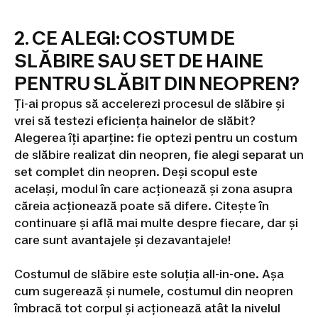
2. CE ALEGI: COSTUM DE
SLĂBIRE SAU SET DE HAINE
PENTRU SLĂBIT DIN NEOPREN?
Ți-ai propus să accelerezi procesul de slăbire și
vrei să testezi eficiența hainelor de slăbit?
Alegerea îți aparține: fie optezi pentru un costum
de slăbire realizat din neopren, fie alegi separat un
set complet din neopren. Deși scopul este
același, modul în care acționează și zona asupra
căreia acționează poate să difere. Citește în
continuare și află mai multe despre fiecare, dar și
care sunt avantajele și dezavantajele!
Costumul de slăbire este soluția all-in-one. Așa
cum sugerează și numele, costumul din neopren
îmbracă tot corpul și acționează atât la nivelul