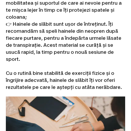
mobilitatea și suportul de care ai nevoie pentru a
te mișca lejer în timp ce îți protejezi spatele și
coloana;
👉 Hainele de slăbit sunt ușor de întreținut. Îți
recomandăm să speli hainele din neopren după
fiecare purtare, pentru a îndepărta urmele lăsate
de transpirație. Acest material se curăță și se
usucă rapid, la timp pentru o nouă sesiune de
sport.
Cu o rutină bine stabilită de exerciții fizice și o
îngrijire adecvată, hainele de slăbit îți vor oferi
rezultatele pe care le aștepți cu atâta nerăbdare.