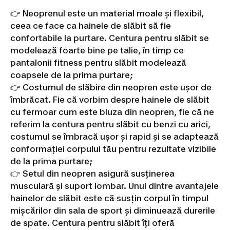
👉 Neoprenul este un material moale și flexibil,
ceea ce face ca hainele de slăbit să fie
confortabile la purtare. Centura pentru slăbit se
modelează foarte bine pe talie, în timp ce
pantalonii fitness pentru slăbit modelează
coapsele de la prima purtare;
👉 Costumul de slăbire din neopren este ușor de
îmbrăcat. Fie că vorbim despre hainele de slăbit
cu fermoar cum este bluza din neopren, fie că ne
referim la centura pentru slăbit cu benzi cu arici,
costumul se îmbracă ușor și rapid și se adaptează
conformației corpului tău pentru rezultate vizibile
de la prima purtare;
👉 Setul din neopren asigură susținerea
musculară și suport lombar. Unul dintre avantajele
hainelor de slăbit este că susțin corpul în timpul
mișcărilor din sala de sport și diminuează durerile
de spate. Centura pentru slăbit îți oferă