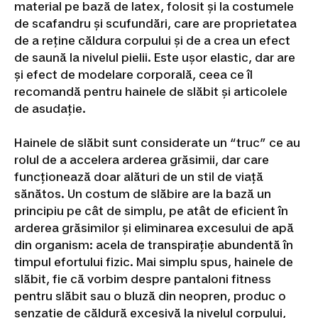
material pe bază de latex, folosit și la costumele
de scafandru și scufundări, care are proprietatea
de a reține căldura corpului și de a crea un efect
de saună la nivelul pielii. Este ușor elastic, dar are
și efect de modelare corporală, ceea ce îl
recomandă pentru hainele de slăbit și articolele
de asudație.
Hainele de slăbit sunt considerate un “truc” ce au
rolul de a accelera arderea grăsimii, dar care
funcționează doar alături de un stil de viață
sănătos. Un costum de slăbire are la bază un
principiu pe cât de simplu, pe atât de eficient în
arderea grăsimilor și eliminarea excesului de apă
din organism: acela de transpirație abundentă în
timpul efortului fizic. Mai simplu spus, hainele de
slăbit, fie că vorbim despre pantaloni fitness
pentru slăbit sau o bluză din neopren, produc o
senzație de căldură excesivă la nivelul corpului,