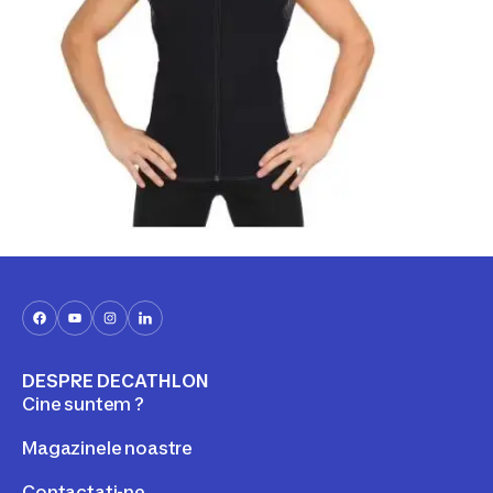
DESPRE DECATHLON
Cine suntem ?
Magazinele noastre
Contactați-ne