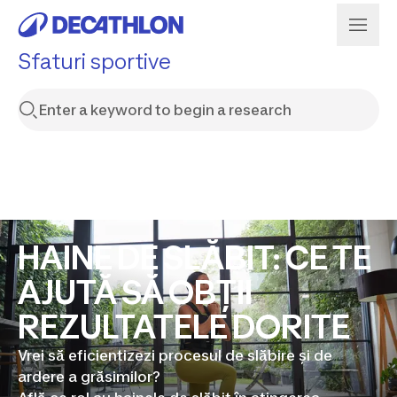
Sfaturi sportive
HAINE DE SLĂBIT: CE TE
AJUTĂ SĂ OBȚII
REZULTATELE DORITE
Vrei să eficientizezi procesul de slăbire și de
ardere a grăsimilor?