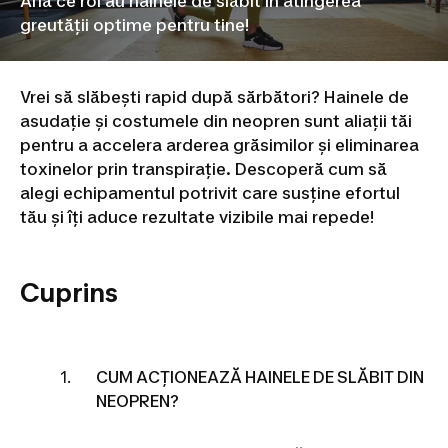
Află ce rol au hainele de slăbit în atingerea
greutății optime pentru tine!
Vrei să slăbești rapid după sărbători? Hainele de
asudație și costumele din neopren sunt aliații tăi
pentru a accelera arderea grăsimilor și eliminarea
toxinelor prin transpirație. Descoperă cum să
alegi echipamentul potrivit care susține efortul
tău și îți aduce rezultate vizibile mai repede!
Cuprins
CUM ACȚIONEAZĂ HAINELE DE SLĂBIT DIN
NEOPREN?